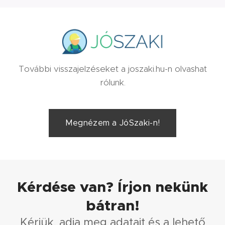
További visszajelzéseket a joszaki.hu-n olvashat
rólunk.
Megnézem a JóSzaki-n!
Kérdése van? Írjon nekünk
bátran!
Kérjük, adja meg adatait és a lehető