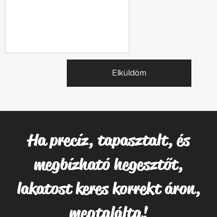
Elküldöm
Ha precíz, tapasztalt, és
megbízható hegesztőt,
lakatost keres korrekt áron,
megtalálta!